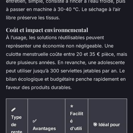
entretien, simple, consiste à rincer à l’eau froide, puis
à passer en machine à 30-40 °C. Le séchage à l’air
libre préserve les tissus.
Coût et impact environnemental
À l’usage, les solutions réutilisables peuvent
représenter une économie non négligeable. Une
culotte menstruelle coûte entre 20 et 35 € pièce, mais
dure plusieurs années. En revanche, une adolescente
peut utiliser jusqu’à 300 serviettes jetables par an. Le
bilan écologique et budgétaire penche rapidement en
faveur des produits durables.
⭐
🩹
Facilit
Type
✅
é
de
🎯 Idéal pour
Avantages
d'utili
prote