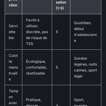
sation
ction
(1-5)
Facile à
Quotidien,
Servi
utiliser,
début
ette
discrète, pas
5
d'adolescenc
bio
de risque de
e
TSS
Culot
Soirées
te
Écologique,
légères, nuits
mens
confortable,
5
calmes, sport
truell
réutilisable
léger
e
Tamp
on
Pratique,
Sport,
avec
discret,
4
journée