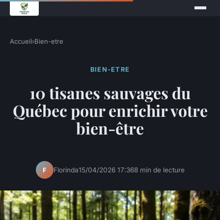
Accueil
›
Bien-etre
BIEN-ETRE
10 tisanes sauvages du
Québec pour enrichir votre
bien-être
Florinda
15/04/2026 17:36
8 min de lecture
F