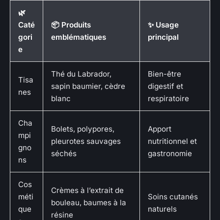
🌿
Caté
📦 Produits
✨ Usage
gori
emblématiques
principal
e
Thé du Labrador,
Bien-être
Tisa
sapin baumier, cèdre
digestif et
nes
blanc
respiratoire
Cha
Bolets, polypores,
Apport
mpi
pleurotes sauvages
nutritionnel et
gno
séchés
gastronomie
ns
Cos
Crèmes à l’extrait de
méti
Soins cutanés
bouleau, baumes à la
que
naturels
résine