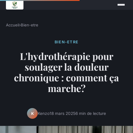
Accueil
›
Bien-etre
BIEN-ETRE
L'hydrothérapie pour
soulager la douleur
chronique : comment ça
marche?
Kenzo
18 mars 2025
6 min de lecture
K