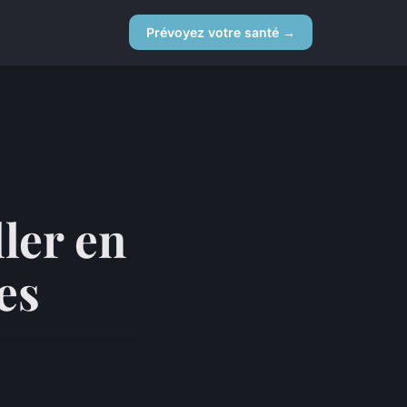
Prévoyez votre santé →
ller en
es