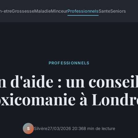
n-etre
Grossesse
Maladie
Minceur
Professionnels
Sante
Seniors
PROFESSIONNELS
 d'aide : un consei
oxicomanie à Londr
Silvère
27/03/2026 20:36
8 min de lecture
S