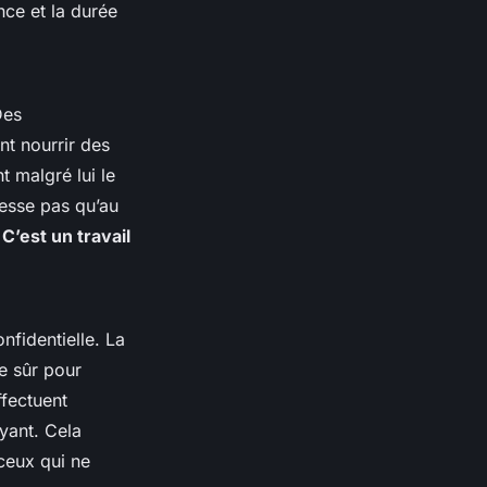
ance et la durée
Des
t nourrir des
t malgré lui le
esse pas qu’au
.
C’est un travail
nfidentielle. La
e sûr pour
ffectuent
yant. Cela
ceux qui ne