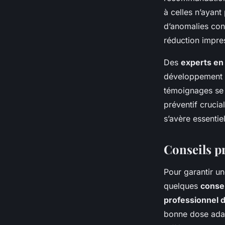
à celles n’ayant
d’anomalies cong
réduction impres
Des
experts en
développement o
témoignages se b
préventif crucia
s’avère essentie
Conseils p
Pour garantir u
quelques
consei
professionnel 
bonne dose adapt