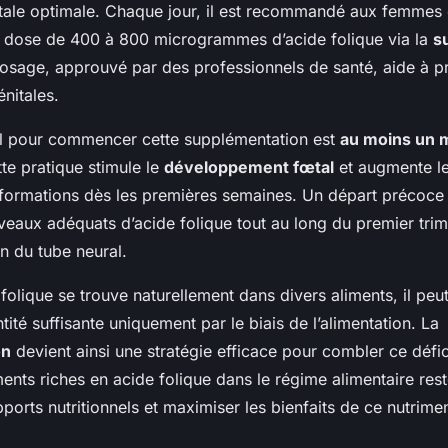
tale optimale. Chaque jour, il est recommandé aux femmes 
dose de 400 à 800 microgrammes d’acide folique via la
s
osage, approuvé par des professionnels de santé, aide à pr
nitales.
l pour commencer cette supplémentation est
au moins un m
tte pratique stimule le
développement fœtal
et augmente l
lformations dès les premières semaines. Un départ précoce
veaux adéquats d’acide folique tout au long du premier trime
n du tube neural.
folique se trouve naturellement dans divers aliments, il peut 
ntité suffisante uniquement par le biais de l’alimentation. La
on
devient ainsi une stratégie efficace pour combler ce défici
ments riches en acide folique dans le régime alimentaire rest
ports nutritionnels et maximiser les bienfaits de ce nutrime