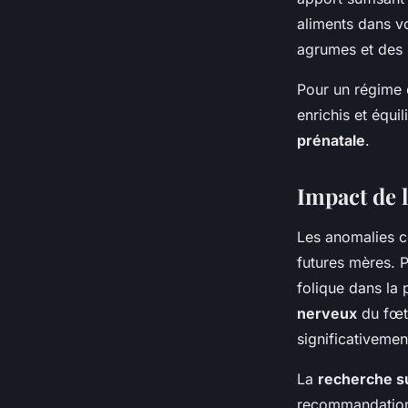
aliments dans v
agrumes et des l
Pour un régime é
enrichis et équi
prénatale
.
Impact de l
Les anomalies c
futures mères. 
folique dans la 
nerveux
du fœtu
significativeme
La
recherche su
recommandations