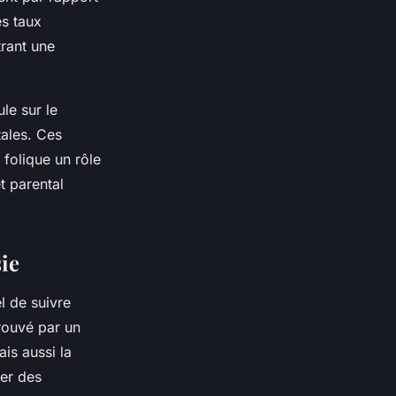
es taux
trant une
le sur le
ales. Ces
folique un rôle
t parental
ie
el de suivre
rouvé par un
is aussi la
ter des