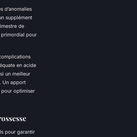
es d’anomalies
’un supplément
rimestre de
 primordial pour
 complications
équate en acide
si un meilleur
e. Un apport
 pour optimiser
rossesse
ls pour garantir