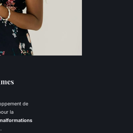
emmes
loppement de
pour la
malformations
.