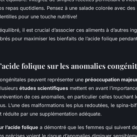
os repas quotidiens. Pensez à une salade colorée avec des 
entilles pour une touche nutritive!
quilibré, il est crucial d’associer ces aliments à d’autres in
librés pour maximiser les bienfaits de l’acide folique pendan
’acide folique sur les anomalies congénit
ongénitales peuvent représenter une
préoccupation majeu
Plusieurs
études scientifiques
mettent en avant l’importance
prévention de ces anomalies, en particulier celles touchant 
s. L’une des malformations les plus redoutées, le spina-bif
nt réduite par une supplémentation adéquate.
r l’acide folique
a démontré que les femmes qui suivent d
 précises voient le risque d’anomalies diminuer sensiblem