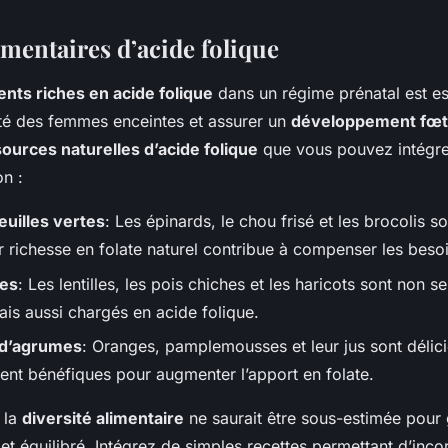
imentaires d’acide folique
ents riches en acide folique
dans un régime prénatal est es
nté des femmes enceintes et assurer un
développement fœt
sources naturelles d’acide folique
que vous pouvez intégre
on :
uilles vertes
: Les épinards, le chou frisé et les brocolis s
r richesse en folate naturel contribue à compenser les besoi
es
: Les lentilles, les pois chiches et les haricots sont non 
is aussi chargés en acide folique.
s d’agrumes
: Oranges, pamplemousses et leur jus sont délici
ment bénéfiques pour augmenter l’apport en folate.
 la
diversité alimentaire
ne saurait être sous-estimée pour 
 et équilibré. Intégrez de simples recettes permettant d’inco