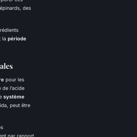
épinards, des
grédients
t la
période
ales
re
pour les
 de l’acide
le
système
ida, peut être
es
ent par rapport