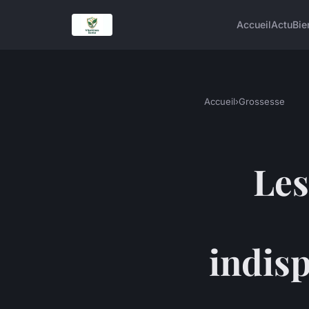
Accueil
Actu
Bie
Accueil
›
Grossesse
Les
indisp