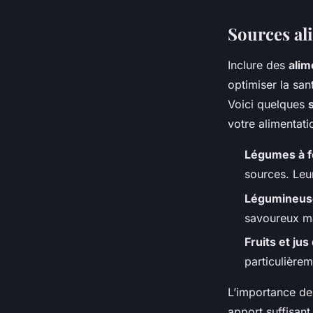
Sources al
Inclure des
alim
optimiser la sa
Voici quelques
votre alimentati
Légumes à fe
sources. Leu
Légumineus
savoureux ma
Fruits et ju
particulière
L’importance de
apport suffisant