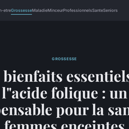
n-etre
Grossesse
Maladie
Minceur
Professionnels
Sante
Seniors
GROSSESSE
 bienfaits essentiel
l"acide folique : un
ensable pour la sa
femmes enceintes