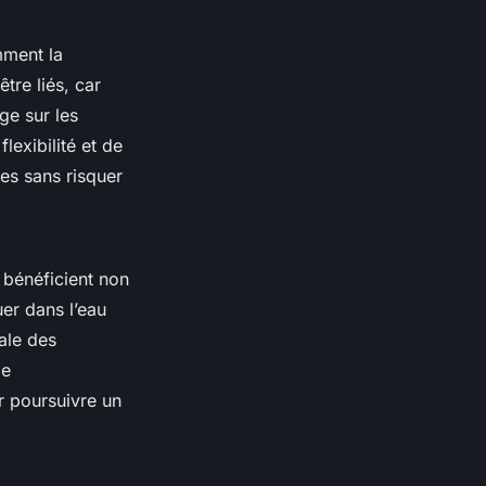
mment la
être liés, car
ge sur les
lexibilité et de
les sans risquer
s bénéficient non
er dans l’eau
rale des
me
r poursuivre un