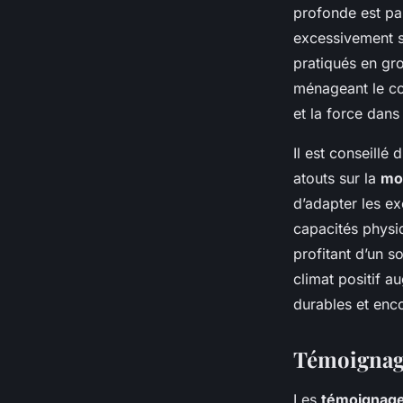
profonde est par
excessivement s
pratiqués en gr
ménageant le cor
et la force dans
Il est conseillé 
atouts sur la
mob
d’adapter les e
capacités physiq
profitant d’un s
climat positif a
durables et enc
Témoignage
Les
témoignag