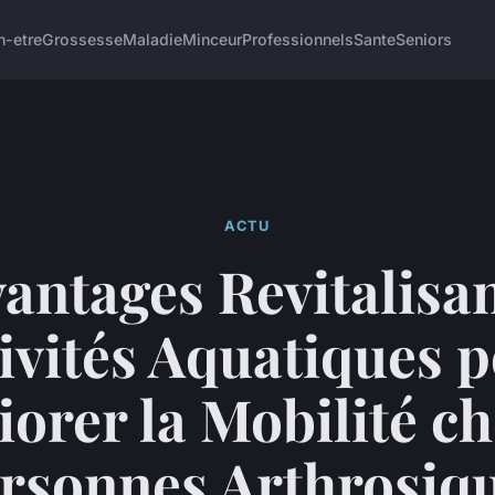
n-etre
Grossesse
Maladie
Minceur
Professionnels
Sante
Seniors
ACTU
antages Revitalisa
ivités Aquatiques 
orer la Mobilité ch
rsonnes Arthrosiq