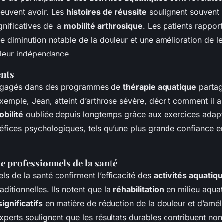
 peuvent avoir. Les
histoires de réussite
soulignent souvent
gnificatives de la
mobilité arthrosique
. Les patients rappor
diminution notable de la douleur et une amélioration de leu
 leur indépendance.
ents
engagés dans des programmes de
thérapie aquatique
partag
exemple, Jean, atteint d’arthrose sévère, décrit comment il a
bilité
oubliée depuis longtemps grâce aux exercices adapt
éfices psychologiques, tels qu’une plus grande confiance en
e professionnels de la santé
ls de la santé confirment l’efficacité des
activités aquatiq
ditionnelles. Ils notent que la
réhabilitation
en milieu aqua
ignificatifs
en matière de réduction de la douleur et d’améli
 experts soulignent que les résultats durables contribuent no