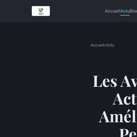
Accueil
Actu
Bie
Accueil
›
Actu
Les Av
Act
Améli
Pe