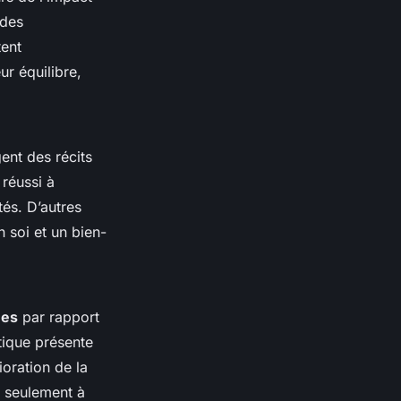
 des
tent
r équilibre,
ent des récits
 réussi à
és. D’autres
 soi et un bien-
ues
par rapport
tique présente
oration de la
n seulement à