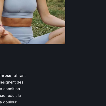
rthrose
, offrant
 désignent des
la condition
eau réduit la
la douleur.