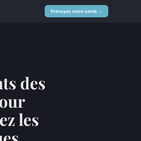
Prévoyez votre santé →
nts des
pour
ez les
ues