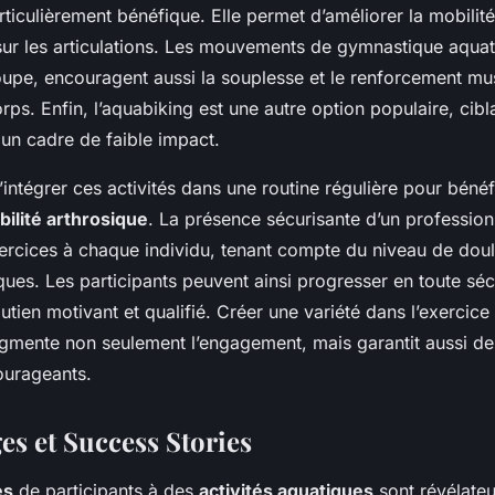
ticulièrement bénéfique. Elle permet d’améliorer la mobilit
ur les articulations. Les mouvements de gymnastique aquat
oupe, encouragent aussi la souplesse et le renforcement mus
ps. Enfin, l’aquabiking est une autre option populaire, cibl
 un cadre de faible impact.
d’intégrer ces activités dans une routine régulière pour bénéf
ilité arthrosique
. La présence sécurisante d’un professio
xercices à chaque individu, tenant compte du niveau de doul
ues. Les participants peuvent ainsi progresser en toute sécu
outien motivant et qualifié. Créer une variété dans l’exercice 
ugmente non seulement l’engagement, mais garantit aussi des
ourageants.
s et Success Stories
es
de participants à des
activités aquatiques
sont révélateu