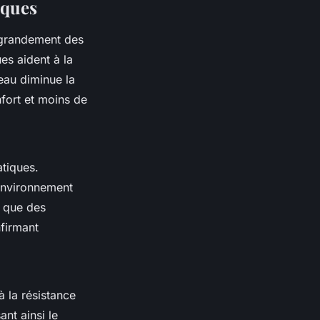
iques
e grandement des
es aident à la
’eau diminue la
fort et moins de
atiques.
 environnement
 que des
nfirmant
 la résistance
ant ainsi le