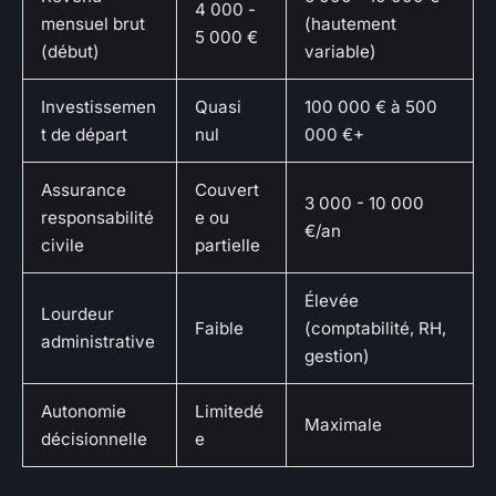
4 000 -
mensuel brut
(hautement
5 000 €
(début)
variable)
Investissemen
Quasi
100 000 € à 500
t de départ
nul
000 €+
Assurance
Couvert
3 000 - 10 000
responsabilité
e ou
€/an
civile
partielle
Élevée
Lourdeur
Faible
(comptabilité, RH,
administrative
gestion)
Autonomie
Limitedé
Maximale
décisionnelle
e