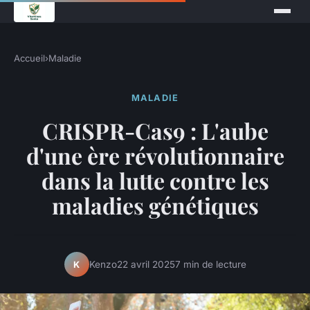
Accueil
›
Maladie
MALADIE
CRISPR-Cas9 : L'aube
d'une ère révolutionnaire
dans la lutte contre les
maladies génétiques
Kenzo
22 avril 2025
7 min de lecture
K