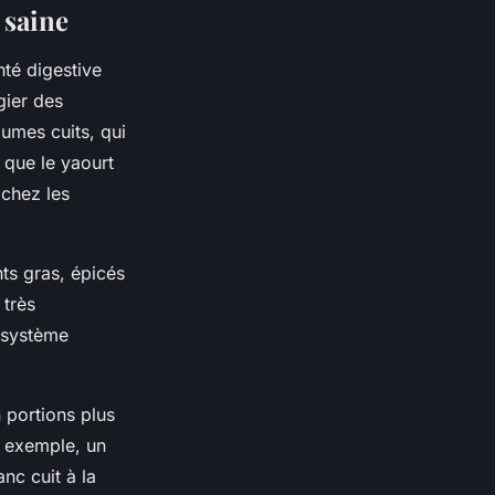
 saine
nté digestive
gier des
gumes cuits, qui
ls que le yaourt
 chez les
nts gras, épicés
 très
e système
n portions plus
 exemple, un
nc cuit à la