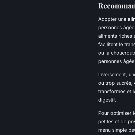
Recommanda
Adopter une
ali
personnes âgées 
aliments riches 
facilitent le tra
ou la choucroute
personnes âgée
Inversement, u
ou trop sucrés, 
transformés et l
digestif.
Pour optimiser le
petites et de pr
menu simple peu