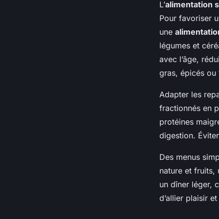
L’
alimentation 
Pour favoriser 
une
alimentatio
légumes et céréa
avec l’âge, rédui
gras, épicés ou 
Adapter les repa
fractionnés en p
protéines maigr
digestion. Éviter
Des menus simpl
nature et fruit
un dîner léger,
d’allier plaisir e