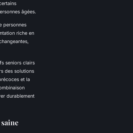
certains
personnes âgées.
ve personnes
ntation riche en
 changeantes,
fs seniors clairs
rs des solutions
précoces et la
combinaison
rver durablement
 saine