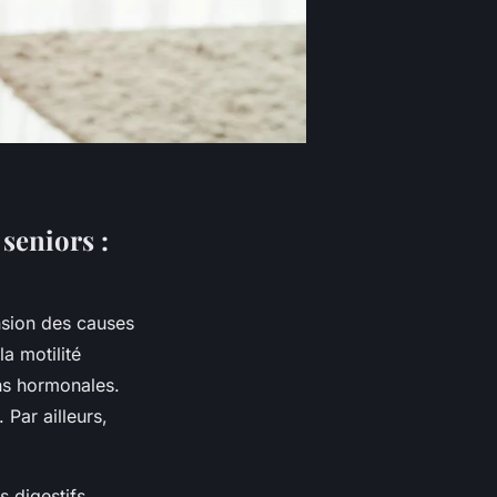
 seniors :
sion des causes
a motilité
ons hormonales.
Par ailleurs,
.
s digestifs