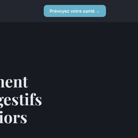
Prévoyez votre santé →
ment
estifs
iors