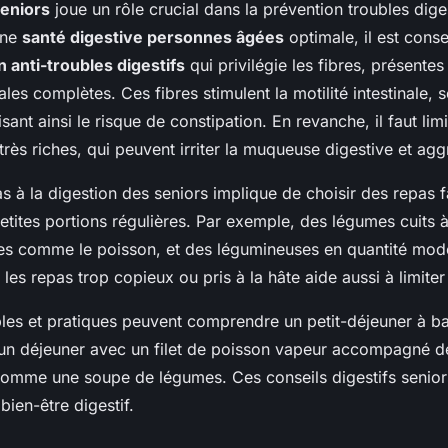
seniors
joue un rôle crucial dans la prévention troubles diges
une
santé digestive personnes âgées
optimale, il est conse
n anti-troubles digestifs
qui privilégie les fibres, présentes 
les complètes. Ces fibres stimulent la motilité intestinale, s
sant ainsi le risque de constipation. En revanche, il faut limi
très riches, qui peuvent irriter la muqueuse digestive et aggr
s à la digestion des seniors implique de choisir des repas fa
etites portions régulières. Par exemple, des légumes cuits à
es comme le poisson, et des légumineuses en quantité modér
 les repas trop copieux ou pris à la hâte aide aussi à limiter
es et pratiques peuvent comprendre un petit-déjeuner à b
s, un déjeuner avec un filet de poisson vapeur accompagné d
 comme une soupe de légumes. Ces conseils digestifs senior
t bien-être digestif.