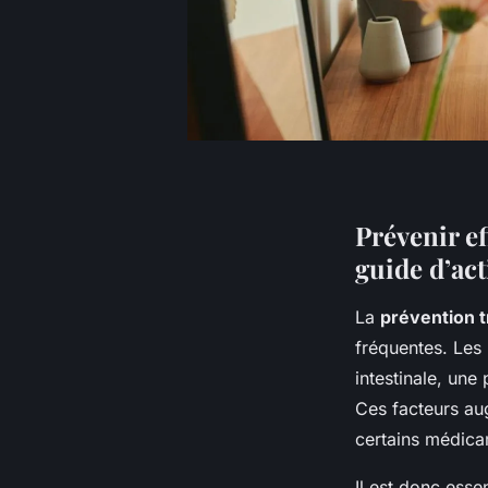
Prévenir ef
guide d’ac
La
prévention t
fréquentes. Les 
intestinale, une
Ces facteurs aug
certains médicam
Il est donc esse