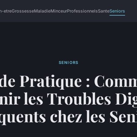
n-etre
Grossesse
Maladie
Minceur
Professionnels
Sante
Seniors
SENIORS
de Pratique : Com
nir les Troubles Dig
quents chez les Sen