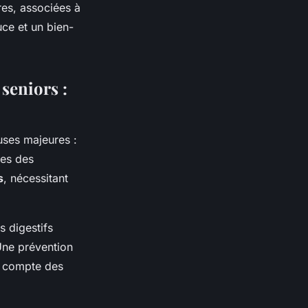
es, associées à
uce et un bien-
 seniors :
uses majeures :
res des
s
, nécessitant
s digestifs
Une prévention
t compte des