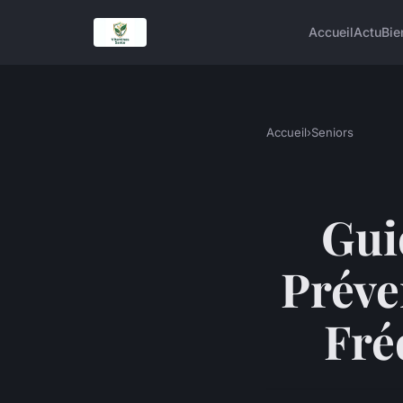
Accueil
Actu
Bie
Accueil
›
Seniors
Gui
Préve
Fré